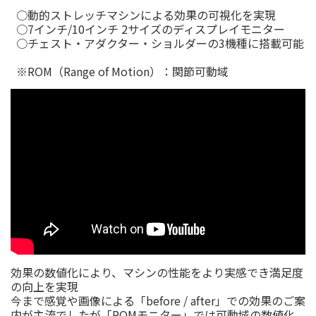
○動的ストレッチマシンによる効果の可視化を実現
○7インチ/10インチ 2サイズのディスプレイモニター
○チェスト・アダクター・ショルダーの3機種に搭載可能
※ROM（Range of Motion）：関節可動域
効果の数値化により、マシンの性能をより実感でき満足度
の向上を実現
今まで感覚や画像による「before / after」での効果のご案
内が主流でしたが「ROMモニター」では可動域の数値化