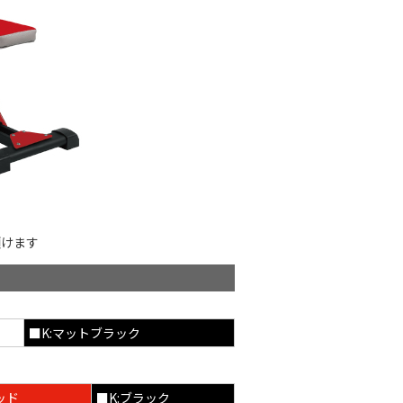
頂けます
■K:マットブラック
ッド
■K:ブラック