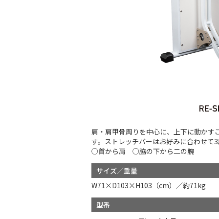
肩・肩甲骨周りを中心に、上下に動かす
す。ストレッチバーはお好みに合わせて
○首から肩 ○脇の下から二の腕
サイズ／重量
W71×D103×H103（cm）／約71kg
型番