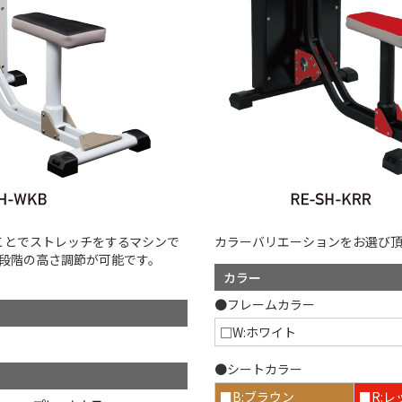
ことでストレッチをするマシンで
カラーバリエーションをお選び
3段階の高さ調節が可能です。
カラー
●フレームカラー
□W:ホワイト
●シートカラー
■B:ブラウン
■R:レ