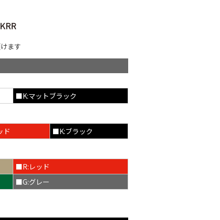
頂けます
■K:マットブラック
ッド
■K:ブラック
■R:レッド
■G:グレー