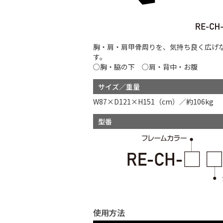
胸・肩・肩甲骨周りを、気持ち良く広げ
す。
○胸・脇の下 ○肩・背中・お腹
サイズ／重量
W87×D121×H151（cm）／約106kg
型番
使用方法